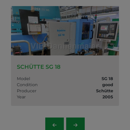
SCHÜTTE SG 18
T
Model
SG 18
d
Condition
good
e
Producer
Schütte
4
Year
2005