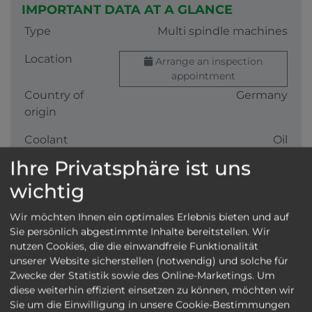
IMPORTANT DATA AT A GLANCE
Type
Multi spindle machines
Location
Arrange an inspection
appointment
Country of
Germany
origin
Coolant
Oil
Ihre Privatsphäre ist uns
VIB-Nr
01-29413
wichtig
DESCRIPTION
The used Schütte A 36 PC CNC multi-spindle
Wir möchten Ihnen ein optimales Erlebnis bieten und auf
Sie persönlich abgestimmte Inhalte bereitstellen. Wir
lathe is the right choice when it comes to
nutzen Cookies, die die einwandfreie Funktionalität
economical series production of complex
unserer Website sicherstellen (notwendig) und solche für
precision parts. The robust PC series is designed
Zwecke der Statistik sowie des Online-Marketings. Um
for hard materials and delivers ready-to-install
diese weiterhin effizient einsetzen zu können, möchten wir
components for the automotive industry,
Sie um die Einwilligung in unsere Cookie-Bestimmungen