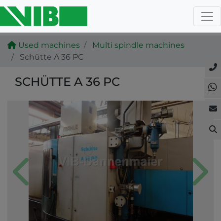
Used machines
Multi spindle machines
Schütte A 36 PC
SCHÜTTE A 36 PC
Previous
Next