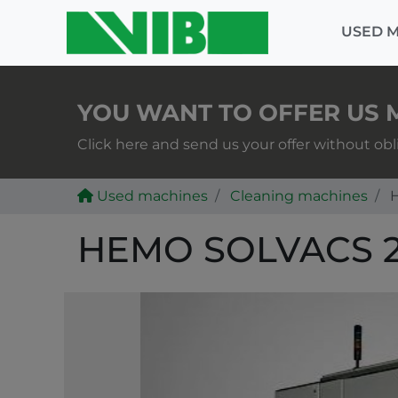
USED 
YOU WANT TO OFFER US 
Click here and send us your offer without obl
Used machines
Cleaning machines
H
HEMO SOLVACS 2