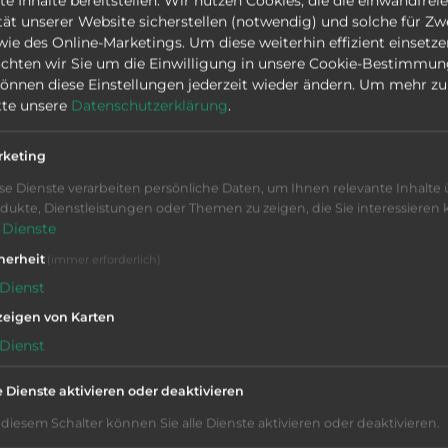
LANCE
 Inhalte bereitstellen. Wir nutzen Cookies, die die einwandfreie
tät unserer Website sicherstellen (notwendig) und solche für Zw
Cleaning machines
owie des Online-Marketings. Um diese weiterhin effizient einsetze
chten wir Sie um die Einwilligung in unsere Cookie-Bestimmu
Arrange an inspection appointment
 können diese Einstellungen jederzeit wieder ändern.
Um mehr zu 
itte unsere
Datenschutzerklärung
.
Germany
rketing
Siemens
se Dienste verarbeiten persönliche Daten, um Ihnen relevante Inhalte 
01-29474
dukte, Dienstleistungen oder Themen zu zeigen, die Sie interessieren
Dienste
herheit
(immer erforderlich)
Dienst
eigen von Karten
art catcher, and coarse filter
Dienst
e Dienste aktivieren oder deaktivieren
 diesem Schalter können Sie alle Dienste aktivieren oder deaktivieren.