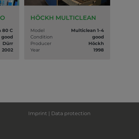
CO
HÖCKH MULTICLEAN
MAFA
n 80 C
Model
Multiclean 1-4
Model
good
Condition
good
Conditi
Dürr
Producer
Höckh
Produc
2002
Year
1998
Year
Imprint
|
Data protection