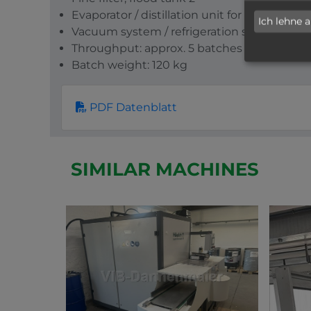
Evaporator / distillation unit for bath treat
Ich lehne 
Vacuum system / refrigeration system
Throughput: approx. 5 batches / hour
Batch weight: 120 kg
PDF Datenblatt
SIMILAR MACHINES