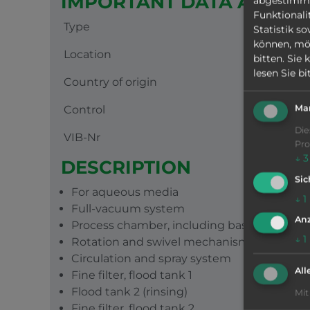
IMPORTANT DATA AT A G
abgestimmte
Funktionali
Type
Statistik s
können, mö
Location
bitten. Sie
lesen Sie b
Country of origin
Ma
Control
Die
VIB-Nr
Pro
↓
3
DESCRIPTION
Sic
For aqueous media
↓
1
Full-vacuum system
Anz
Process chamber, including basket holder, p
↓
1
Rotation and swivel mechanism
Circulation and spray system
All
Fine filter, flood tank 1
Flood tank 2 (rinsing)
Mit
Fine filter, flood tank 2