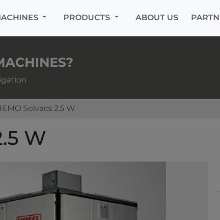
MACHINES
PRODUCTS
ABOUT US
PARTN
MACHINES?
igation
EMO Solvacs 2.5 W
.5 W