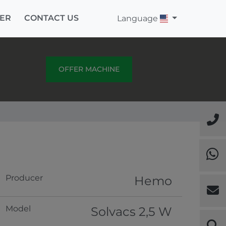
ER
CONTACT US
Language
OFFER MACHINE
Producer
Hemo
Model
Solvacs 2,5 W