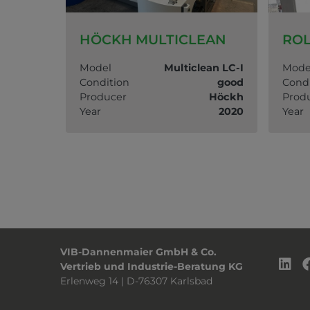
2G
HÖCKH MULTICLEAN
ROL
VACS 2G
Model
Multiclean LC-I
Mode
good
Condition
good
Condi
Hemo
Producer
Höckh
Prod
2007
Year
2020
Year
VIB-Dannenmaier GmbH & Co.
Vertrieb und Industrie-Beratung KG
Erlenweg 14 | D-76307 Karlsbad