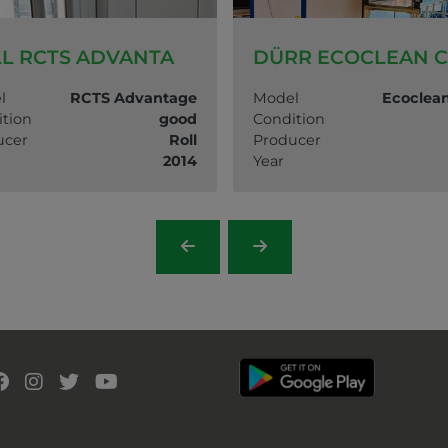
L RCTS ADVANTA
DÜRR ECOCLEAN 
l
RCTS Advantage
Model
Ecoclea
tion
good
Condition
ucer
Roll
Producer
2014
Year