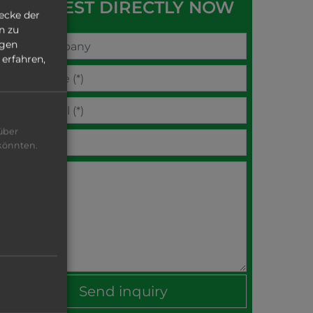
REQUEST DIRECTLY NOW
ecke der
n zu
ngen
erfahren,
über
 könnten.