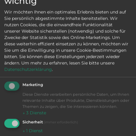
wichtig
können wir Ihnen schnell und meist
einfach Rede und Antwort stehen.
Wir möchten Ihnen ein optimales Erlebnis bieten und auf
Zustand & Historie
: Wir geben Ihnen
Sie persönlich abgestimmte Inhalte bereitstellen. Wir
nutzen Cookies, die die einwandfreie Funktionalität
Auskunft über die Betriebsstunden, die
unserer Website sicherstellen (notwendig) und solche für
bisherige Anwendung (Materialien,
Zwecke der Statistik sowie des Online-Marketings. Um
Schichtbetrieb) und bekannte
diese weiterhin effizient einsetzen zu können, möchten wir
Wartungshistorien.
Sie um die Einwilligung in unsere Cookie-Bestimmungen
Kompatibilität
: Wir prüfen für Sie, ob
bitten. Sie können diese Einstellungen jederzeit wieder
vorhandenes Zubehör (Lademagazine,
ändern.
Um mehr zu erfahren, lesen Sie bitte unsere
Werkzeuge) an die angebotene Maschine
Datenschutzerklärung
.
passt.
Preis-Leistung & Finanzierung
: Wir
Marketing
erläutern Ihnen gerne die Kalkulation und
Diese Dienste verarbeiten persönliche Daten, um Ihnen
besprechen Optionen für Leasing oder
relevante Inhalte über Produkte, Dienstleistungen oder
Mietkauf.
Themen zu zeigen, die Sie interessieren könnten.
↓
3
Dienste
Ihre Kontaktwege zu unseren Experten (KI-
Sicherheit
(immer erforderlich)
Tabelle)Ihr KanalWann sinnvoll?Erwartete
↓
1
Dienst
AntwortzeitTelefon (+49 ...)Dringende Fragen &