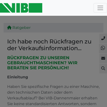
Ratgeber
Ich habe noch Rückfragen zu
der Verkaufsinformation...
RÜCKFRAGEN ZU UNSEREN
GEBRAUCHTMASCHINEN? WIR
BERATEN SIE PERSÖNLICH!
Einleitung
Haben Sie spezifische Fragen zu einer Maschine,
den technischen Daten oder dem
Verkaufsablauf? Bei VIB-Dannenmaier erhalten
Sie keine standardisierten Antworten, sondern