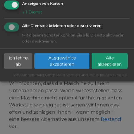
technische BeratungSofort (während der
Anzeigen von Karten
Bürozeiten)E-Mail / KontaktformularDetaillierte
↓
1
Dienst
Anfragen mit AnhängenInnerhalb von 24
StundenVideo-Call (WhatsApp/Teams)Virtuelle
Alle Dienste aktivieren oder deaktivieren
Kurzbesichtigung der MaschineNach kurzer
Mit diesem Schalter können Sie alle Dienste aktivieren
AbsprachePersönlicher BesuchFinale Prüfung &
oder deaktivieren.
Besichtigung unter StromNach
Terminvereinbarung
Ich lehne
Ausgewählte
Alle
ab
akzeptieren
akzeptieren
UNSER VERSPRECHEN: EHRLICHKEIT
STATT VERKAUFSDRUCK
VIB-Dannenmaier GmbH & Co. Vertrieb und Industrie-Beratung KG
Wir möchten, dass die Maschine zu Ihrem
Unternehmen passt. Wenn wir feststellen, dass
eine Maschine nicht optimal für Ihre geplanten
Werkstücke geeignet ist, sagen wir Ihnen das
offen und schlagen Ihnen – wenn möglich –
eine bessere Alternative aus unserem
Bestand
vor.