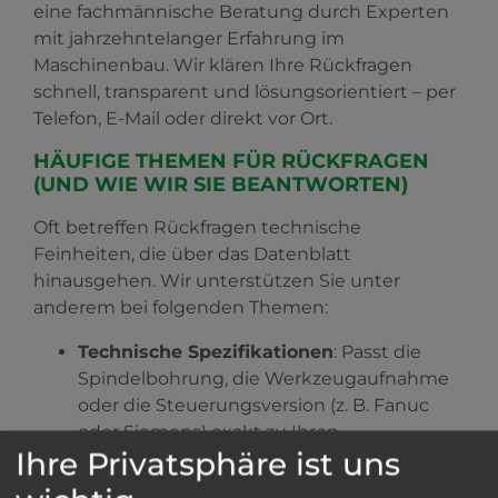
eine fachmännische Beratung durch Experten
mit jahrzehntelanger Erfahrung im
Maschinenbau. Wir klären Ihre Rückfragen
schnell, transparent und lösungsorientiert – per
Telefon, E-Mail oder direkt vor Ort.
HÄUFIGE THEMEN FÜR RÜCKFRAGEN
(UND WIE WIR SIE BEANTWORTEN)
Oft betreffen Rückfragen technische
Feinheiten, die über das Datenblatt
hinausgehen. Wir unterstützen Sie unter
anderem bei folgenden Themen:
Technische Spezifikationen
: Passt die
Spindelbohrung, die Werkzeugaufnahme
oder die Steuerungsversion (z. B. Fanuc
oder Siemens) exakt zu Ihren
Ihre Privatsphäre ist uns
Anforderungen? Durch
unsere herstellerübergreifende Expertise